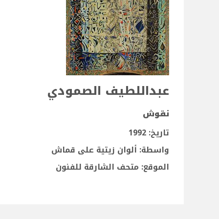
عبداللطيف الصمودي
نقوش
تاريخ: 1992
واسطة: ألوان زيتية على قماش
الموقع: متحف الشارقة للفنون